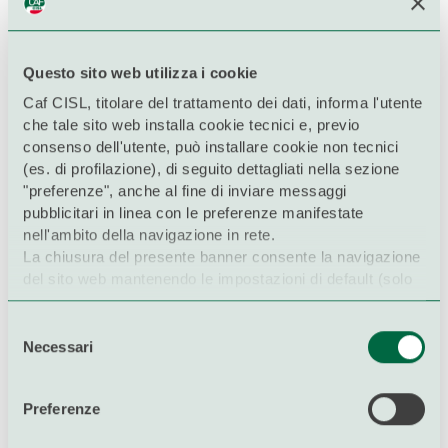
Questo sito web utilizza i cookie
Caf CISL, titolare del trattamento dei dati, informa l'utente
che tale sito web installa cookie tecnici e, previo
+1500 sedi in tutta Italia
Cerca la sede più vicina
consenso dell'utente, può installare cookie non tecnici
(es. di profilazione), di seguito dettagliati nella sezione
Vieni al Caf Cisl, troverai supporto e informazioni da
"preferenze", anche al fine di inviare messaggi
parte di operatori competenti per la compilazione del
pubblicitari in linea con le preferenze manifestate
730 e per gli altri adempimenti fiscali.
nell'ambito della navigazione in rete.
La chiusura del presente banner consente la navigazione
del sito web mantenendo le impostazioni di default (solo
CERCA LA SEDE
cookie tecnici).
Per maggiori informazioni in ordine ai cookies utilizzati
Selezione
dal sito è possibile consultare
l'informativa cookies
Necessari
del
completa
consenso
È possibile, in ogni momento, gestire le preferenze di
SERVIZI CAF CISL
Preferenze
Cosa possiamo fare per te
scelta sui cookie