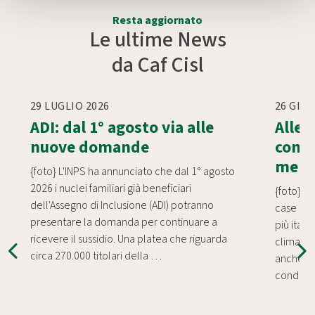
Resta aggiornato
Le ultime News
da Caf Cisl
29 LUGLIO 2026
26 GIU
ADI: dal 1° agosto via alle
Allert
nuove domande
condi
meno 
{foto} L'INPS ha annunciato che dal 1° agosto
2026 i nuclei familiari già beneficiari
{foto} C
dell'Assegno di Inclusione (ADI) potranno
case che
presentare la domanda per continuare a
più ital
ricevere il sussidio. Una platea che riguarda
climatizz
circa 270.000 titolari della …
anche ne
condizio