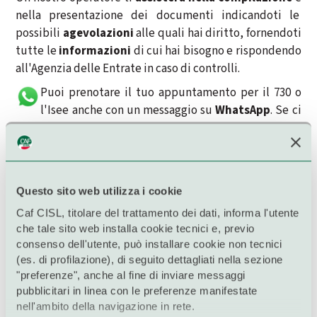
nella presentazione dei documenti indicandoti le
possibili
agevolazioni
alle quali hai diritto, fornendoti
tutte le
informazioni
di cui hai bisogno e rispondendo
all'Agenzia delle Entrate in caso di controlli.
Puoi prenotare il tuo appuntamento per il 730 o
l'Isee anche con un messaggio su
WhatsApp
. Se ci
leggi da uno Smartphone
clicca qui e vai direttamente
a WhatsApp
altrimenti salva nei contatti lo
06
87165505
, mandaci un messaggio e prenota nella sede
più vicina a te!
Questo sito web utilizza i cookie
Caf CISL, titolare del trattamento dei dati, informa l'utente
che tale sito web installa cookie tecnici e, previo
Prenotare è semplice
consenso dell'utente, può installare cookie non tecnici
(es. di profilazione), di seguito dettagliati nella sezione
Seleziona la tua regione
, scegli il servizio fiscale che
"preferenze", anche al fine di inviare messaggi
vuoi fissare e prenota un appuntamento.
pubblicitari in linea con le preferenze manifestate
Al termine della procedura riceverai da
nell'ambito della navigazione in rete.