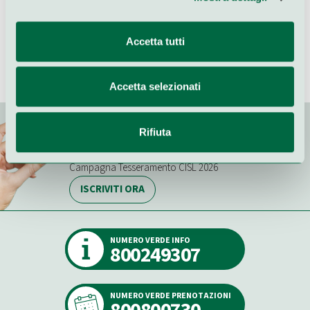
Accetta tutti
Accetta selezionati
Rifiuta
Stai da protagonista dentro il
cambiamento
Campagna Tesseramento CISL 2026
ISCRIVITI ORA
NUMERO VERDE INFO
800249307
NUMERO VERDE PRENOTAZIONI